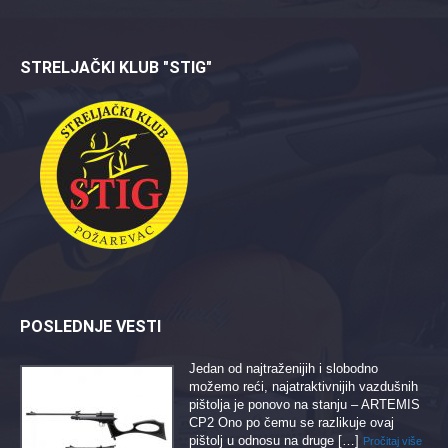
STRELJAČKI KLUB "STIG"
POSLEDNJE VESTI
Jedan od najtraženijih i slobodno
možemo reći, najatraktivnijih vazdušnih
pištolja je ponovo na stanju – ARTEMIS
CP2 Ono po čemu se razlikuje ovaj
pištolj u odnosu na druge […]
Pročitaj više