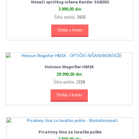
Nosači optičkog nišana Kandar SGB302
3.990,00
din
Šifra artikla:
2925
Dodaj u korpu
Holosun Magnifier HM3X
29.990,00
din
Šifra artikla:
2159
Dodaj u korpu
Picatinny šina za lovačke puške