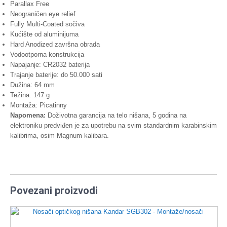
Parallax Free
Neograničen eye relief
Fully Multi-Coated sočiva
Kućište od aluminijuma
Hard Anodized završna obrada
Vodootporna konstrukcija
Napajanje: CR2032 baterija
Trajanje baterije: do 50.000 sati
Dužina: 64 mm
Težina: 147 g
Montaža: Picatinny
Napomena:
Doživotna garancija na telo nišana, 5 godina na
elektroniku predviđen je za upotrebu na svim standardnim karabinskim
kalibrima, osim Magnum kalibara.
Povezani proizvodi