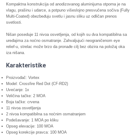
Kompaktna konstrukcija od anodizovanog aluminijuma otporna je na
vlagu, prašinu i udarce, a potpuno višeslojno presvučena sočiva (Fully
Multi-Coated) obezbeđuju svetlu i jasnu sliku uz odličan prenos
svetlosti.
Nišan poseduje 11 nivoa osvetljenja, od kojih su dva kompatibilna sa
uređajima za noćno osmatranje. Zahvaljujući neograničenom eye
relief-u, strelac može brzo da pronađe cilj bez obzira na položaj oka
iza nišana.
Karakteristike
Proizvođač: Vortex
Model: Crossfire Red Dot (CF-RD2)
Uvećanje: 1x
Veličina tačke: 2 MOA
Boja tačke: crvena
11 nivoa osvetljenja
2 nivoa kompatibilna sa noćnim osmatranjem
Podešavanje: 1 MOA po kliku
Opseg elevacije: 100 MOA
Opseg korekcije pravca: 100 MOA