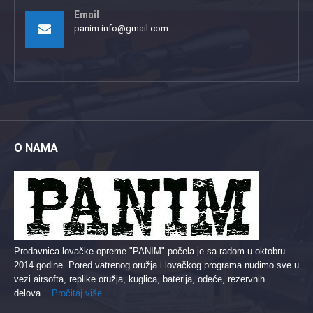
Email
panim.info@gmail.com
O NAMA
Prodavnica lovačke opreme "PANIM" počela je sa radom u oktobru
2014.godine. Pored vatrenog oružja i lovačkog programa nudimo sve u
vezi airsofta, replike oružja, kuglica, baterija, odeće, rezervnih
delova...
Pročitaj više