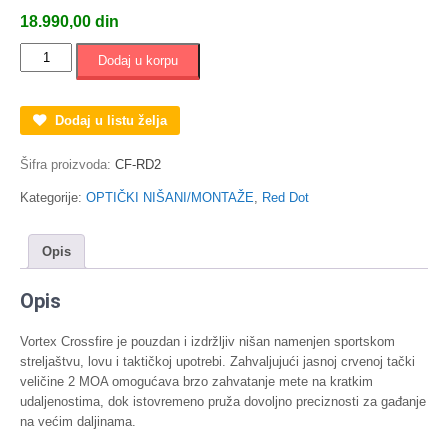
18.990,00
din
Vortex
Dodaj u korpu
Crossfire
Red
Dot
Dodaj u listu želja
2
MOA
Šifra proizvoda:
CF-RD2
količina
Kategorije:
OPTIČKI NIŠANI/MONTAŽE
,
Red Dot
Opis
Opis
Vortex Crossfire je pouzdan i izdržljiv nišan namenjen sportskom
streljaštvu, lovu i taktičkoj upotrebi. Zahvaljujući jasnoj crvenoj tački
veličine 2 MOA omogućava brzo zahvatanje mete na kratkim
udaljenostima, dok istovremeno pruža dovoljno preciznosti za gađanje
na većim daljinama.