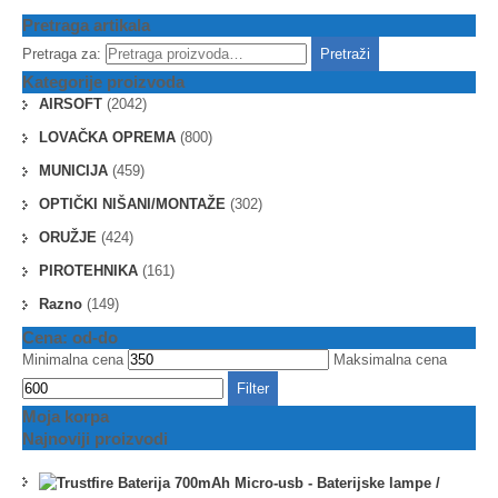
Pretraga artikala
Pretraga za:
Pretraži
Kategorije proizvoda
AIRSOFT
(2042)
LOVAČKA OPREMA
(800)
MUNICIJA
(459)
OPTIČKI NIŠANI/MONTAŽE
(302)
ORUŽJE
(424)
PIROTEHNIKA
(161)
Razno
(149)
Cena: od-do
Minimalna cena
Maksimalna cena
Filter
Moja korpa
Najnoviji proizvodi