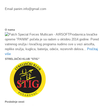
Email
panim.info@gmail.com
O nama
Prodavnica lovačke
opreme "PANIM" počela je sa radom u oktobru 2014.godine. Pored
vatrenog oružja i lovačkog programa nudimo sve u vezi airsofta,
replike oružja, kuglica, baterija, odeće, rezervnih delova...
Pročitaj
više
STRELJAČKI KLUB "STIG"
Poslednje vesti