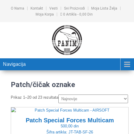
O Nama
Kontakt
Vesti
Svi Proizvodi
Moja Lista Želja
Moja Korpa
0 Artikla
0,00 Din
Navigacija
Patch/čičak oznake
Prikaz 1–20 od 23 rezultata
Patch Special Forces Multicam
500,00
din
Šifra artikla:
JT-TAB-SF-26