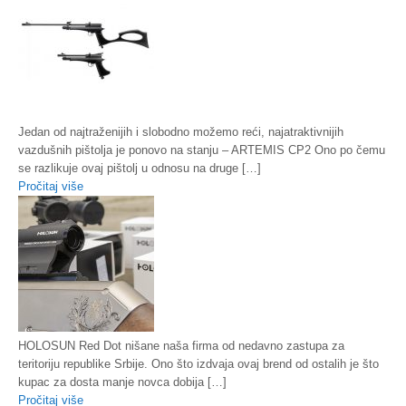
Jedan od najtraženijih i slobodno možemo reći, najatraktivnijih
vazdušnih pištolja je ponovo na stanju – ARTEMIS CP2 Ono po čemu
se razlikuje ovaj pištolj u odnosu na druge […]
Pročitaj više
HOLOSUN Red Dot nišane naša firma od nedavno zastupa za
teritoriju republike Srbije. Ono što izdvaja ovaj brend od ostalih je što
kupac za dosta manje novca dobija […]
Pročitaj više