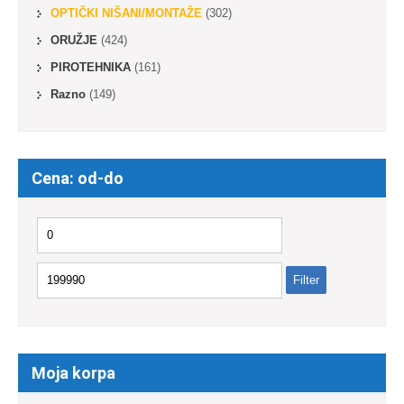
OPTIČKI NIŠANI/MONTAŽE
(302)
ORUŽJE
(424)
PIROTEHNIKA
(161)
Razno
(149)
Cena: od-do
Minimalna
Maksimalna
cena
cena
Filter
Moja korpa