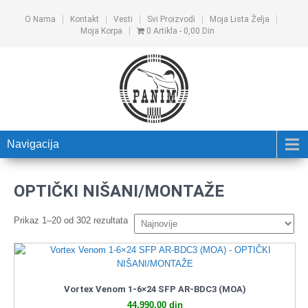
O Nama
Kontakt
Vesti
Svi Proizvodi
Moja Lista Želja
Moja Korpa
0 Artikla
0,00 Din
Navigacija
OPTIČKI NIŠANI/MONTAŽE
Prikaz 1–20 od 302 rezultata
Vortex Venom 1-6×24 SFP AR-BDC3 (MOA)
44.990,00
din