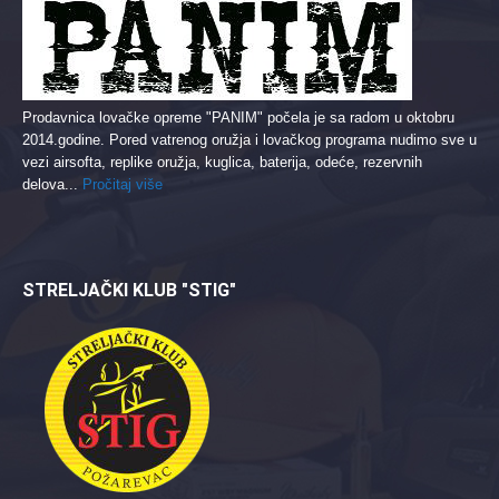
Prodavnica lovačke opreme "PANIM" počela je sa radom u oktobru
2014.godine. Pored vatrenog oružja i lovačkog programa nudimo sve u
vezi airsofta, replike oružja, kuglica, baterija, odeće, rezervnih
delova...
Pročitaj više
STRELJAČKI KLUB "STIG"