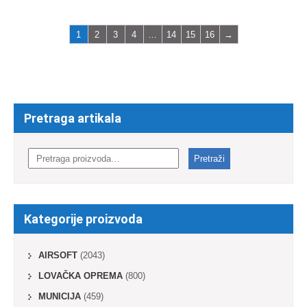
1
2
3
4
…
14
15
16
→
Pretraga artikala
Pretraga
za:
Pretraži
Kategorije proizvoda
AIRSOFT
(2043)
LOVAČKA OPREMA
(800)
MUNICIJA
(459)