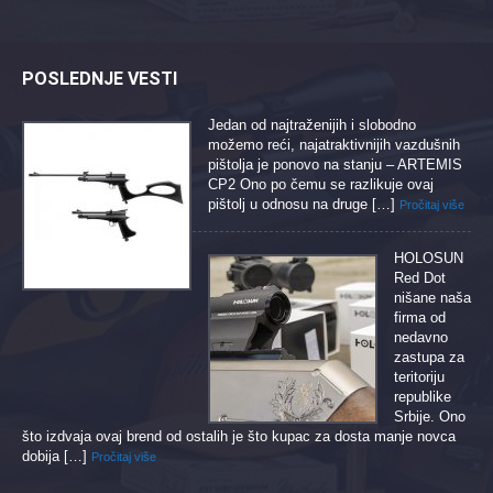
POSLEDNJE VESTI
Jedan od najtraženijih i slobodno
možemo reći, najatraktivnijih vazdušnih
pištolja je ponovo na stanju – ARTEMIS
CP2 Ono po čemu se razlikuje ovaj
pištolj u odnosu na druge […]
Pročitaj više
HOLOSUN
Red Dot
nišane naša
firma od
nedavno
zastupa za
teritoriju
republike
Srbije. Ono
što izdvaja ovaj brend od ostalih je što kupac za dosta manje novca
dobija […]
Pročitaj više