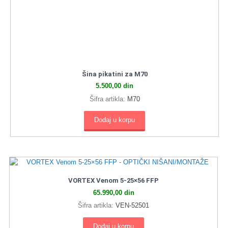
Šina pikatini za M70
5.500,00
din
Šifra artikla:
M70
Dodaj u korpu
VORTEX Venom 5‑25×56 FFP
65.990,00
din
Šifra artikla:
VEN-52501
Dodaj u korpu