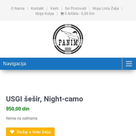
O Nama
Kontakt
Vesti
Svi Proizvodi
Moja Lista Želja
Moja Korpa
0 Artikla
0,00 Din
Navigacija
USGI šešir, Night-camo
950,00
din
Nema na zalihama
Dodaj u listu želja