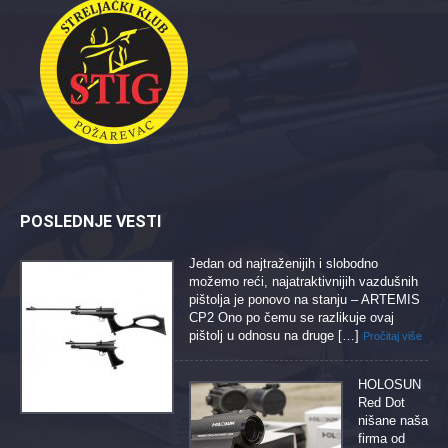
POSLEDNJE VESTI
Jedan od najtraženijih i slobodno
možemo reći, najatraktivnijih vazdušnih
pištolja je ponovo na stanju – ARTEMIS
CP2 Ono po čemu se razlikuje ovaj
pištolj u odnosu na druge […]
Pročitaj više
HOLOSUN
Red Dot
nišane naša
firma od