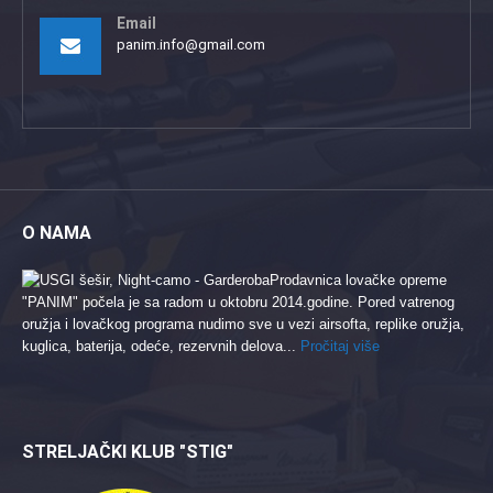
Email
panim.info@gmail.com
O NAMA
Prodavnica lovačke opreme
"PANIM" počela je sa radom u oktobru 2014.godine. Pored vatrenog
oružja i lovačkog programa nudimo sve u vezi airsofta, replike oružja,
kuglica, baterija, odeće, rezervnih delova...
Pročitaj više
STRELJAČKI KLUB "STIG"