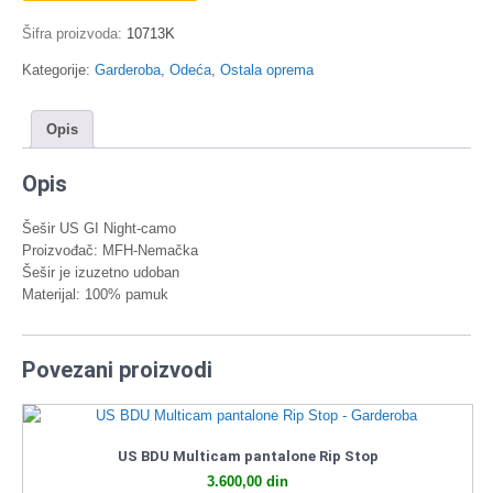
Šifra proizvoda:
10713K
Kategorije:
Garderoba
,
Odeća
,
Ostala oprema
Opis
Opis
Šešir US GI Night-camo
Proizvođač: MFH-Nemačka
Šešir je izuzetno udoban
Materijal: 100% pamuk
Povezani proizvodi
US BDU Multicam pantalone Rip Stop
3.600,00
din