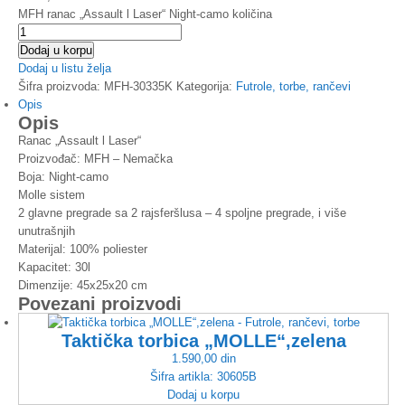
MFH ranac „Assault l Laser“ Night-camo količina
Dodaj u korpu
Dodaj u listu želja
Šifra proizvoda:
MFH-30335K
Kategorija:
Futrole, torbe, rančevi
Opis
Opis
Ranac „Assault l Laser“
Proizvođač: MFH – Nemačka
Boja: Night-camo
Molle sistem
2 glavne pregrade sa 2 rajsferšlusa – 4 spoljne pregrade, i više
unutrašnjih
Materijal: 100% poliester
Kapacitet: 30l
Dimenzije: 45x25x20 cm
Povezani proizvodi
Taktička torbica „MOLLE“,zelena
1.590,00
din
Šifra artikla:
30605B
Dodaj u korpu