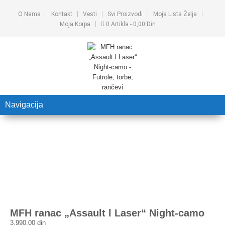
O Nama
Kontakt
Vesti
Svi Proizvodi
Moja Lista Želja
Moja Korpa
0 Artikla
0,00 Din
Navigacija
MFH ranac „Assault l Laser“ Night-camo
3.990,00
din