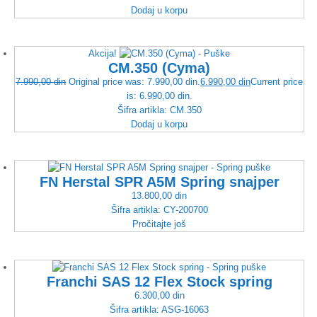
Dodaj u korpu
Akcija!
CM.350 (Cyma)
7.990,00
din
Original price was: 7.990,00 din.
6.990,00
din
Current price
is: 6.990,00 din.
Šifra artikla:
CM.350
Dodaj u korpu
FN Herstal SPR A5M Spring snajper
13.800,00
din
Šifra artikla:
CY-200700
Pročitajte još
Franchi SAS 12 Flex Stock spring
6.300,00
din
Šifra artikla:
ASG-16063