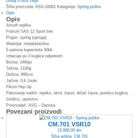
Dodaj u listu želja
Šifra proizvoda:
ASG-16061
Kategorija:
Spring puške
Opis
Opis
Airsoft replika
Franchi SAS 12 Sport line
Pogon: spring (opruga)
Materijal: metal/plastika
5 patrona kapaciteta 30bb
Izbacuje po 3 kuglice odjednom
Brzina: 246fps
Težina: 2100g
Dužina: 895cm
Jačina: 0,6 Joule
Fiksni Hop Up
Pakovanje sadrži: repliku, okvir, čaure, držač čaura, punilicu kuglica,
čistilicu, uputstvo.
Proizvođač: ASG – Danska
Povezani proizvodi
CM.701 VSR10
13.990,00
din
Šifra artikla:
CM.701