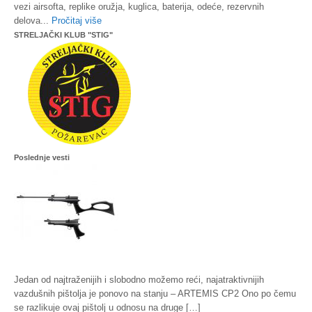
vezi airsofta, replike oružja, kuglica, baterija, odeće, rezervnih
delova...
Pročitaj više
STRELJAČKI KLUB "STIG"
Poslednje vesti
Jedan od najtraženijih i slobodno možemo reći, najatraktivnijih
vazdušnih pištolja je ponovo na stanju – ARTEMIS CP2 Ono po čemu
se razlikuje ovaj pištolj u odnosu na druge […]