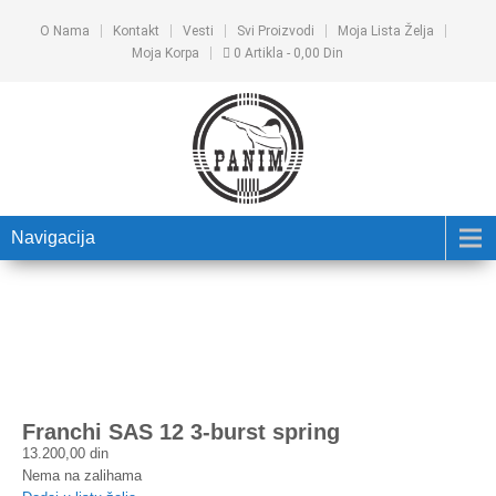
O Nama
Kontakt
Vesti
Svi Proizvodi
Moja Lista Želja
Moja Korpa
0 Artikla
0,00 Din
Navigacija
Franchi SAS 12 3-burst spring
13.200,00
din
Nema na zalihama