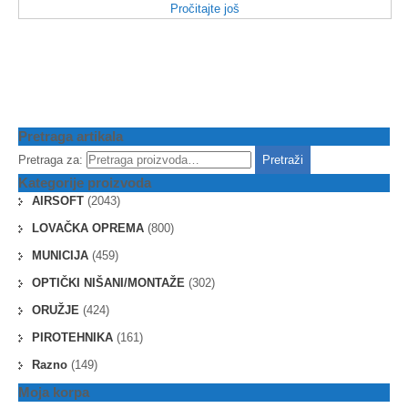
Pročitajte još
Pretraga artikala
Pretraga za:
Pretraži
Kategorije proizvoda
AIRSOFT
(2043)
LOVAČKA OPREMA
(800)
MUNICIJA
(459)
OPTIČKI NIŠANI/MONTAŽE
(302)
ORUŽJE
(424)
PIROTEHNIKA
(161)
Razno
(149)
Moja korpa