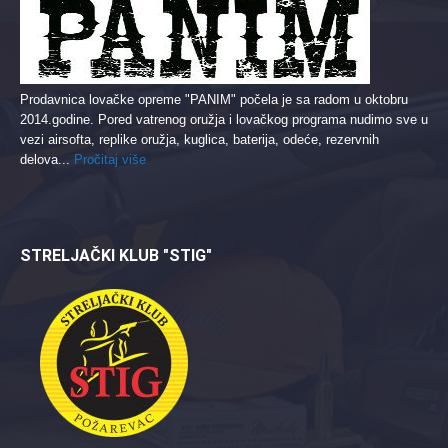
Prodavnica lovačke opreme "PANIM" počela je sa radom u oktobru
2014.godine. Pored vatrenog oružja i lovačkog programa nudimo sve u
vezi airsofta, replike oružja, kuglica, baterija, odeće, rezervnih
delova...
Pročitaj više
STRELJAČKI KLUB "STIG"