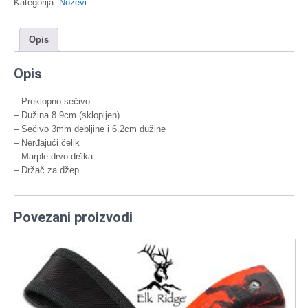
Kategorija:
Noževi
Opis
Opis
– Preklopno sečivo
– Dužina 8.9cm (sklopljen)
– Sečivo 3mm debljine i 6.2cm dužine
– Nerđajući čelik
– Marple drvo drška
– Držač za džep
Povezani proizvodi