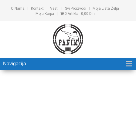
O Nama
Kontakt
Vesti
Svi Proizvodi
Moja Lista Želja
Moja Korpa
0 Artikla
0,00 Din
Navigacija