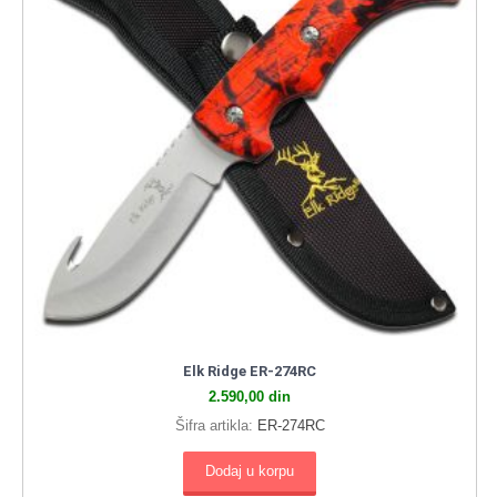
Elk Ridge ER-274RC
2.590,00
din
Šifra artikla:
ER-274RC
Dodaj u korpu