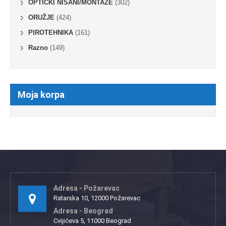
OPTIČKI NIŠANI/MONTAŽE
(302)
ORUŽJE
(424)
PIROTEHNIKA
(161)
Razno
(149)
Moja korpa
Adresa - Požarevac
Ratarska 10, 12000 Požarevac
Adresa - Beograd
Cvijićeva 5, 11000 Beograd