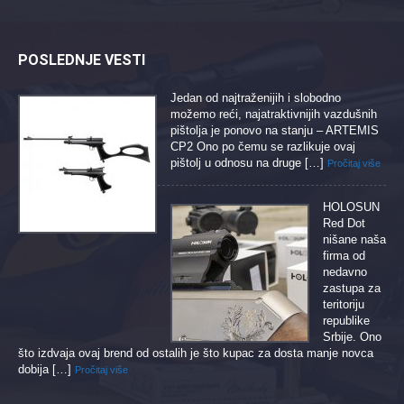
POSLEDNJE VESTI
Jedan od najtraženijih i slobodno
možemo reći, najatraktivnijih vazdušnih
pištolja je ponovo na stanju – ARTEMIS
CP2 Ono po čemu se razlikuje ovaj
pištolj u odnosu na druge […]
Pročitaj više
HOLOSUN
Red Dot
nišane naša
firma od
nedavno
zastupa za
teritoriju
republike
Srbije. Ono
što izdvaja ovaj brend od ostalih je što kupac za dosta manje novca
dobija […]
Pročitaj više